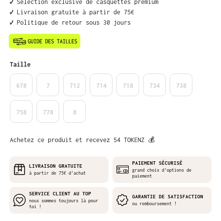
✔️ Sélection exclusive de casquettes premium
✔️ Livraison gratuite à partir de 75€
✔️ Politique de retour sous 30 jours
Sélectionnez
Taille
678
7
712
714
718
734
738
758
778
8
Achetez ce produit et recevez 54 TOKENZ 💰
PAIEMENT SÉCURISÉ
LIVRAISON GRATUITE
grand choix d'options de
à partir de 75€ d'achat
paiement
SERVICE CLIENT AU TOP
GARANTIE DE SATISFACTION
nous sommes toujours là pour
ou remboursement !
toi !