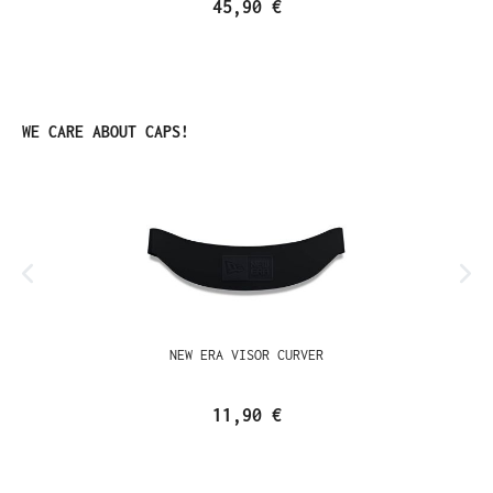
45,90 €
Ignorer la galerie de produits
WE CARE ABOUT CAPS!
NEW ERA VISOR CURVER
11,90 €