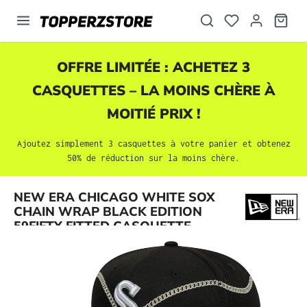
tenu principal
OFFRE LIMITÉE : ACHETEZ 3
CASQUETTES
– LA MOINS CHÈRE À
MOITIÉ PRIX !
Ajoutez simplement 3
casquettes
à votre panier et obtenez
50% de réduction sur la moins chère.
Ignorer la galerie d'images
NEW ERA CHICAGO WHITE SOX
CHAIN WRAP BLACK EDITION
59FIFTY FITTED CASQUETTE