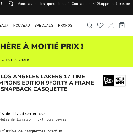
 !
Vous avez des questions ? Contactez hi@topperzstore.be
EAUX
NOUVEAU
SPECIALS
PROMOS
HÈRE À MOITIÉ PRIX !
la moins chère.
LOS ANGELES LAKERS 17 TIME
PIONS EDITION 9FORTY A FRAME
 SNAPBACK CASQUETTE
is de livraison en sus
délai de livraison : 2-3 jours ouvrés
exclusive de casquettes premium