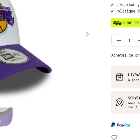
✔️ Livraison 
✔️ Politique 
Quantit
Achetez ce pr
LIVRA
à part
SERVI
nous s
toi !