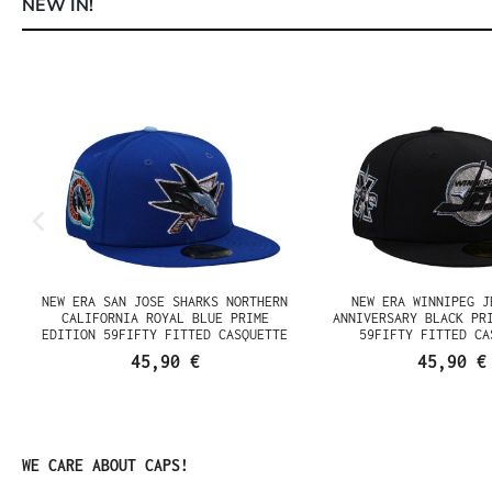
NEW IN!
Ignorer la galerie de produits
NEW ERA SAN JOSE SHARKS NORTHERN
NEW ERA WINNIPEG J
N
CALIFORNIA ROYAL BLUE PRIME
ANNIVERSARY BLACK PR
EDITION 59FIFTY FITTED CASQUETTE
59FIFTY FITTED CA
45,90 €
45,90 €
Ignorer la galerie de produits
WE CARE ABOUT CAPS!