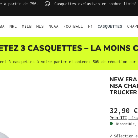
e à partir de 75€.
Casquettes exclusives en nombre limité
BA
NHL
MiLB
MLS
NCAA
FOOTBALL
F1
CASQUETTES
CHAP
HETEZ 3
CASQUETTES
– LA MOINS C
ment 3
casquettes
à votre panier et obtenez 50% de réduction sur 
NEW ERA 
NBA CHAM
TRUCKER
32,90 €
Prix TTC, fra
Disponible, 
✔️ Sélection 