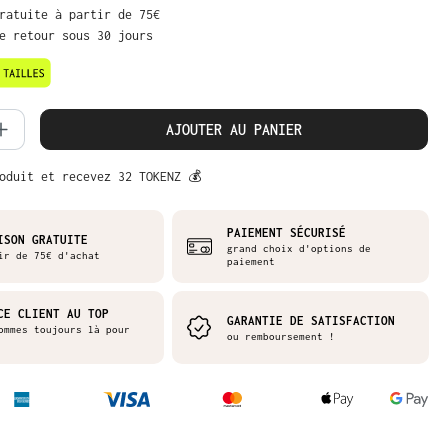
gratuite à partir de 75€
de retour sous 30 jours
é de produit : Entrez la quantité souh
AJOUTER AU PANIER
oduit et recevez 32 TOKENZ 💰
PAIEMENT SÉCURISÉ
ISON GRATUITE
grand choix d'options de
ir de 75€ d'achat
paiement
CE CLIENT AU TOP
GARANTIE DE SATISFACTION
ommes toujours là pour
ou remboursement !