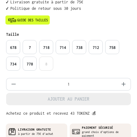
✔️ Livraison gratuite à partir de 75€
✔️ Politique de retour sous 30 jours
Sélectionnez
Taille
678
7
718
714
738
712
758
734
778
8
Quantité de produit : Entrez la quantit
AJOUTER AU PANIER
Achetez ce produit et recevez 43 TOKENZ 💰
PAIEMENT SÉCURISÉ
LIVRAISON GRATUITE
grand choix d'options de
à partir de 75€ d'achat
paiement