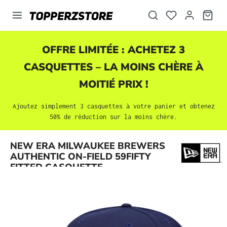
tenu principal
OFFRE LIMITÉE : ACHETEZ 3
CASQUETTES
– LA MOINS CHÈRE À
MOITIÉ PRIX !
Ajoutez simplement 3
casquettes
à votre panier et obtenez
50% de réduction sur la moins chère.
Ignorer la galerie d'images
NEW ERA MILWAUKEE BREWERS
AUTHENTIC ON-FIELD 59FIFTY
FITTED CASQUETTE