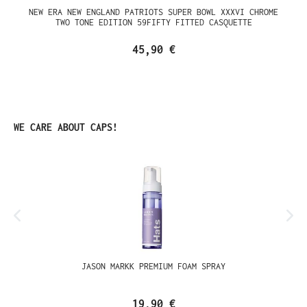
NEW ERA NEW ENGLAND PATRIOTS SUPER BOWL XXXVI CHROME
TWO TONE EDITION 59FIFTY FITTED CASQUETTE
45,90 €
Ignorer la galerie de produits
WE CARE ABOUT CAPS!
JASON MARKK PREMIUM FOAM SPRAY
19,90 €