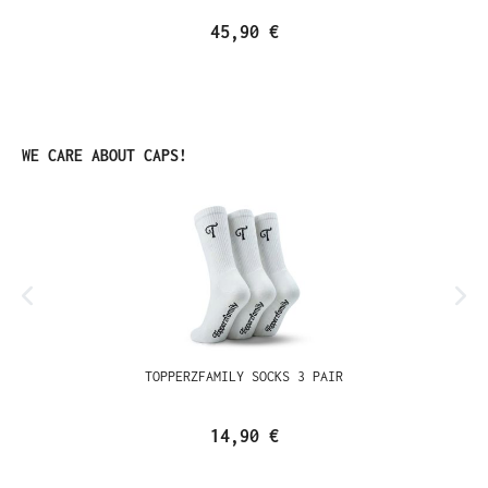
45,90 €
Ignorer la galerie de produits
WE CARE ABOUT CAPS!
TOPPERZFAMILY SOCKS 3 PAIR
14,90 €