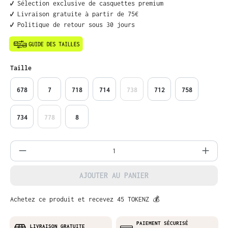
✔️ Sélection exclusive de casquettes premium
✔️ Livraison gratuite à partir de 75€
✔️ Politique de retour sous 30 jours
Sélectionnez
Taille
678
7
718
714
738
712
758
734
778
8
Quantité de produit : Entrez la quantit
AJOUTER AU PANIER
Achetez ce produit et recevez 45 TOKENZ 💰
PAIEMENT SÉCURISÉ
LIVRAISON GRATUITE