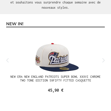
et souhaitons vous surprendre chaque semaine avec de
nouveaux styles.
NEW IN!
Ignorer la galerie de produits
NEW ERA NEW ENGLAND PATRIOTS SUPER BOWL XXXVI CHROME
TWO TONE EDITION 59FIFTY FITTED CASQUETTE
45,90 €