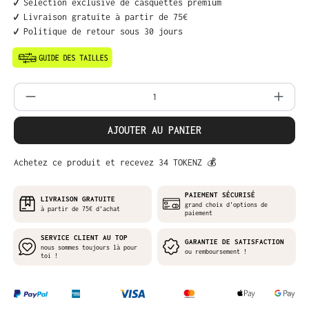
✔️ Sélection exclusive de casquettes premium
✔️ Livraison gratuite à partir de 75€
✔️ Politique de retour sous 30 jours
Quantité de produit : Entrez la quantit
AJOUTER AU PANIER
Achetez ce produit et recevez 34 TOKENZ 💰
PAIEMENT SÉCURISÉ
LIVRAISON GRATUITE
grand choix d'options de
à partir de 75€ d'achat
paiement
SERVICE CLIENT AU TOP
GARANTIE DE SATISFACTION
nous sommes toujours là pour
ou remboursement !
toi !