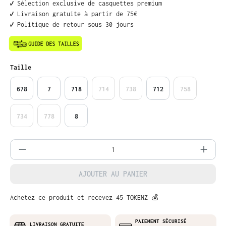
✔️ Sélection exclusive de casquettes premium
✔️ Livraison gratuite à partir de 75€
✔️ Politique de retour sous 30 jours
Sélectionnez
Taille
678
7
718
714
738
712
758
734
778
8
Quantité de produit : Entrez la quantit
AJOUTER AU PANIER
Achetez ce produit et recevez 45 TOKENZ 💰
PAIEMENT SÉCURISÉ
LIVRAISON GRATUITE