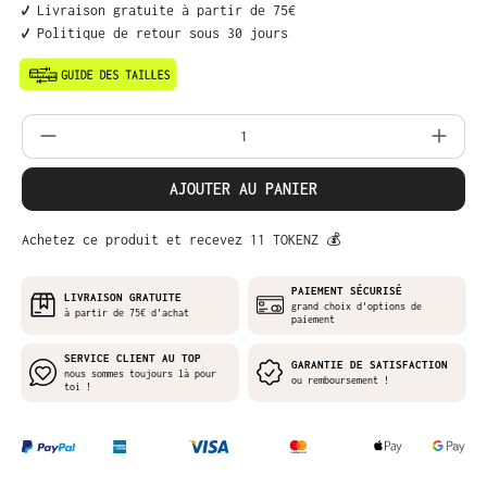
✔️ Livraison gratuite à partir de 75€
✔️ Politique de retour sous 30 jours
Quantité de produit : Entrez la quantit
AJOUTER AU PANIER
Achetez ce produit et recevez 11 TOKENZ 💰
PAIEMENT SÉCURISÉ
LIVRAISON GRATUITE
grand choix d'options de
à partir de 75€ d'achat
paiement
SERVICE CLIENT AU TOP
GARANTIE DE SATISFACTION
nous sommes toujours là pour
ou remboursement !
toi !