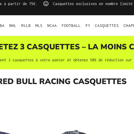
e à partir de 75€.
Casquettes exclusives en nombre limité
BA
NHL
MiLB
MLS
NCAA
FOOTBALL
F1
CASQUETTES
CHAP
HETEZ 3
CASQUETTES
– LA MOINS C
ment 3
casquettes
à votre panier et obtenez 50% de réduction sur 
RED BULL RACING CASQUETTES