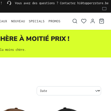
 !
Vous avez des questions ? Contactez hi@topperzstore.be
EAUX
NOUVEAU
SPECIALS
PROMOS
HÈRE À MOITIÉ PRIX !
la moins chère.