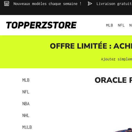
Nouveaux modèles chaque semaine !
Livraison gratuit
echerche
Passer à la navigation principale
MLB
NFL
N
OFFRE LIMITÉE : AC
Ajoutez simple
ORACLE 
MLB
NFL
NBA
NHL
MiLB