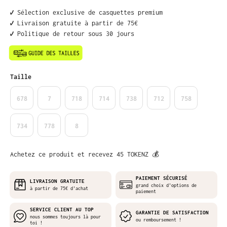
✔️ Sélection exclusive de casquettes premium
✔️ Livraison gratuite à partir de 75€
✔️ Politique de retour sous 30 jours
Sélectionnez
Taille
678
7
718
714
738
712
758
734
778
8
Achetez ce produit et recevez 45 TOKENZ 💰
PAIEMENT SÉCURISÉ
LIVRAISON GRATUITE
grand choix d'options de
à partir de 75€ d'achat
paiement
SERVICE CLIENT AU TOP
GARANTIE DE SATISFACTION
nous sommes toujours là pour
ou remboursement !
toi !