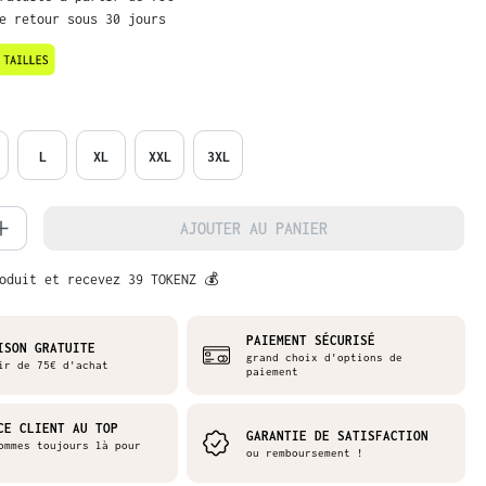
de retour sous 30 jours
L
XL
XXL
3XL
é de produit : Entrez la quantité souh
AJOUTER AU PANIER
oduit et recevez 39 TOKENZ 💰
PAIEMENT SÉCURISÉ
ISON GRATUITE
grand choix d'options de
ir de 75€ d'achat
paiement
CE CLIENT AU TOP
GARANTIE DE SATISFACTION
ommes toujours là pour
ou remboursement !