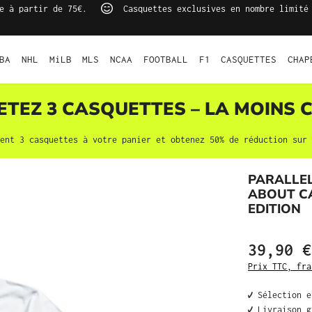
e à partir de 75€.
Casquettes exclusives en nombre limité
BA
NHL
MiLB
MLS
NCAA
FOOTBALL
F1
CASQUETTES
CHAP
HETEZ 3
CASQUETTES
– LA MOINS C
ment 3
casquettes
à votre panier et obtenez 50% de réduction sur 
PARALLEL
ABOUT CA
EDITION
39,90 €
Prix TTC, fra
✔️ Sélection 
✔️ Livraison 