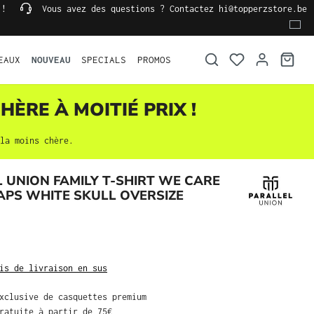
 !
Vous avez des questions ? Contactez hi@topperzstore.be
EAUX
NOUVEAU
SPECIALS
PROMOS
HÈRE À MOITIÉ PRIX !
la moins chère.
 UNION FAMILY T-SHIRT WE CARE
PS WHITE SKULL OVERSIZE
is de livraison en sus
exclusive de casquettes premium
gratuite à partir de 75€