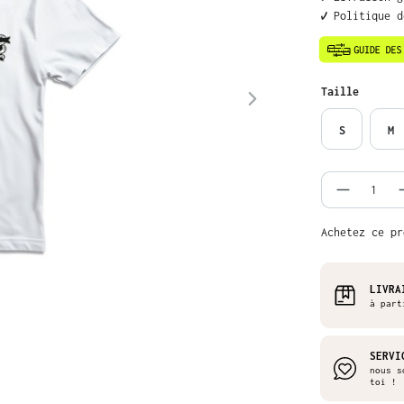
✔️ Politique 
Sélectionnez
Taille
S
M
Quantit
Achetez ce pr
LIVRA
à part
SERVI
nous s
toi !